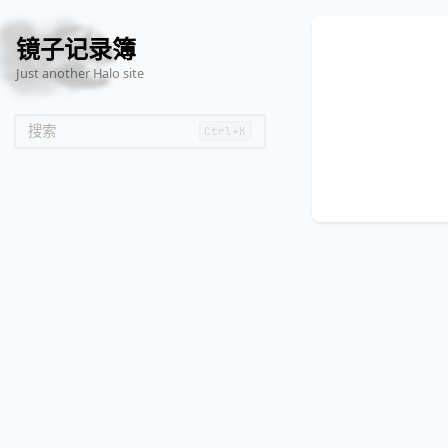
🦌
🙌
📄
🐟
🏖️
镜子记录簿
Just another Halo site
搜索
Ctrl+K